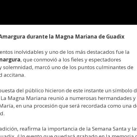
a Amargura durante la Magna Mariana de Guadix
tos inolvidables y uno de los más destacados fue la
Amargura
, que conmovió a los fieles y espectadores
n y solemnidad, marcó uno de los puntos culminantes de
d accitana.
spuesta del público hicieron de este instante un símbolo 
ix. La Magna Mariana reunió a numerosas hermandades y
 María, en una procesión que será recordada como una d
d.
adición, reafirma la importancia de la Semana Santa y la
Guadix. ¡Un evento que quedará grabado en la memoria 