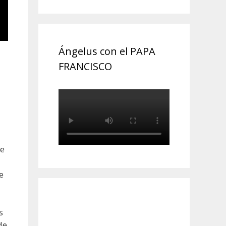
Ángelus con el PAPA
FRANCISCO
de
e
s
de