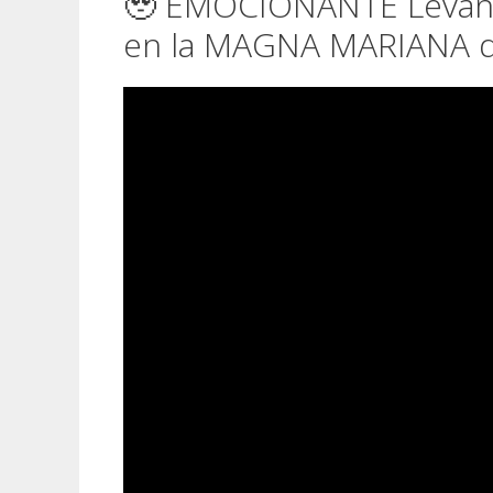
🥹 EMOCIONANTE Levant
en la MAGNA MARIANA d