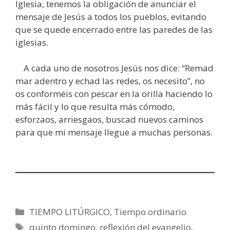
Iglesia, tenemos la obligación de anunciar el
mensaje de Jesús a todos los pueblos, evitando
que se quede encerrado entre las paredes de las
iglesias.
A cada uno de nosotros Jesús nos dice: “Remad
mar adentro y echad las redes, os necesito”, no
os conforméis con pescar en la orilla haciendo lo
más fácil y lo que resulta más cómodo,
esforzaos, arriesgaos, buscad nuevos caminos
para que mi mensaje llegue a muchas personas.
Categorías
TIEMPO LITÚRGICO
,
Tiempo ordinario
Etiquetas
quinto domingo
,
reflexión del evangelio
,