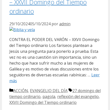
– XXVII Domingo del Tiempo
ordinario
29/10/2024
05/10/2024
por
admin
CONTRA EL PODER DEL VARÓN – XXVII Domingo
del Tiempo ordinario Los fariseos plantean a
Jesús una pregunta para ponerlo a prueba. Esta
vez no es una cuestión sin importancia, sino un
hecho que hace sufrir mucho a las mujeres de
Galilea y es motivo de vivas discusiones entre los
seguidores de diversas escuelas rabínicas: …
Leer
más
Categorías
Etiquetas
ACCIÓN
,
EVANGELIO DEL DÍA
27 domingo del
tiempo ordinario
,
pagola
,
reflexión del evangelio
,
XXVII Domingo del Tiempo ordinario