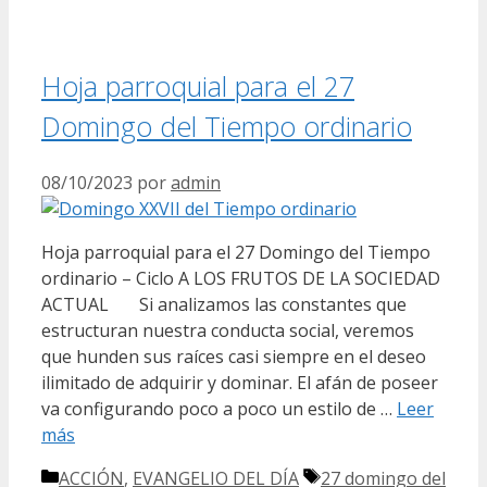
Hoja parroquial para el 27
Domingo del Tiempo ordinario
08/10/2023
por
admin
Hoja parroquial para el 27 Domingo del Tiempo
ordinario – Ciclo A LOS FRUTOS DE LA SOCIEDAD
ACTUAL Si analizamos las constantes que
estructuran nuestra conducta social, veremos
que hunden sus raíces casi siempre en el deseo
ilimitado de adquirir y dominar. El afán de poseer
va configurando poco a poco un estilo de …
Leer
más
Categorías
Etiquetas
ACCIÓN
,
EVANGELIO DEL DÍA
27 domingo del