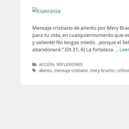
Mensaje cristiano de aliento por Mery Bra
para tu vida, en cualquiermomento que esté
y valiente! No tengas miedo…porque el Señor
abandonará.” (Dt 31, 6) La fortaleza …
Lee
Categorías
ACCIÓN
,
REFLEXIONES
Etiquetas
aliento
,
mensaje cristiano
,
mery bracho
,
reflex