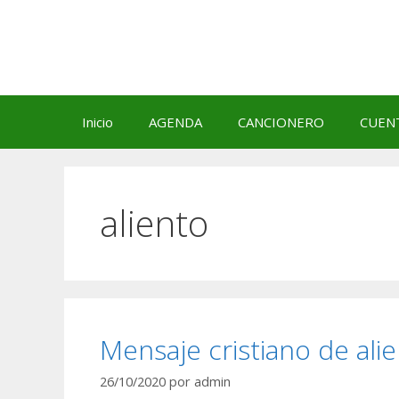
Saltar
al
contenido
Inicio
AGENDA
CANCIONERO
CUEN
aliento
Mensaje cristiano de al
26/10/2020
por
admin