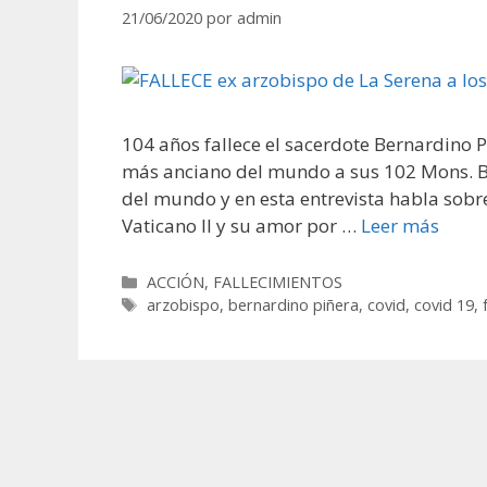
21/06/2020
por
admin
104 años fallece el sacerdote Bernardino P
más anciano del mundo a sus 102 Mons. B
del mundo y en esta entrevista habla sobre
Vaticano II y su amor por …
Leer más
Categorías
ACCIÓN
,
FALLECIMIENTOS
Etiquetas
arzobispo
,
bernardino piñera
,
covid
,
covid 19
,