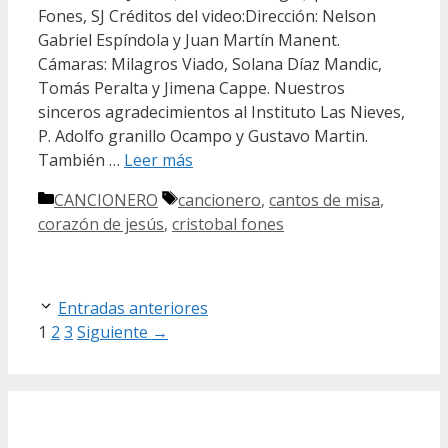
Fones, SJ Créditos del video:Dirección: Nelson
Gabriel Espíndola y Juan Martín Manent.
Cámaras: Milagros Viado, Solana Díaz Mandic,
Tomás Peralta y Jimena Cappe. Nuestros
sinceros agradecimientos al Instituto Las Nieves,
P. Adolfo granillo Ocampo y Gustavo Martin.
También …
Leer más
Categorías
Etiquetas
CANCIONERO
cancionero
,
cantos de misa
,
corazón de jesús
,
cristobal fones
Entradas anteriores
Página
Página
Página
1
2
3
Siguiente
→