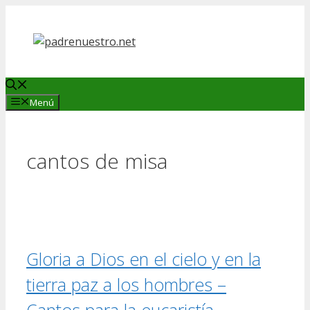
Saltar
al
contenido
Menú
cantos de misa
Gloria a Dios en el cielo y en la
tierra paz a los hombres –
Cantos para la eucaristía