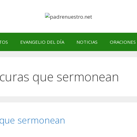
TOS
EVANGELIO DEL DÍA
NOTICIAS
ORACIONES
s curas que sermonean
as que sermonean