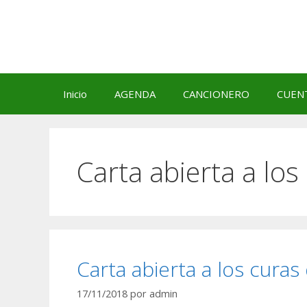
Saltar
al
contenido
Inicio
AGENDA
CANCIONERO
CUEN
Carta abierta a lo
Carta abierta a los cur
17/11/2018
por
admin