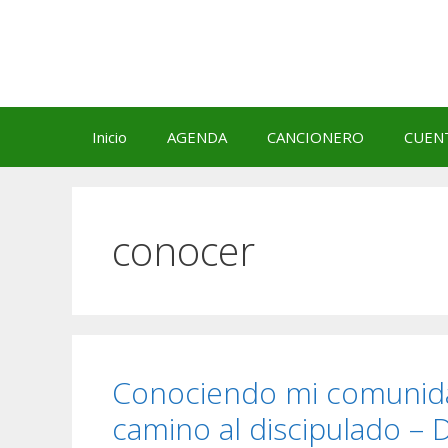
Saltar
al
contenido
Inicio
AGENDA
CANCIONERO
CUEN
conocer
Conociendo mi comunidad,
camino al discipulado – 