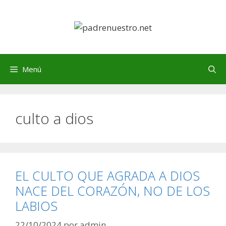
Saltar
al
contenido
Menú
culto a dios
EL CULTO QUE AGRADA A DIOS
NACE DEL CORAZÓN, NO DE LOS
LABIOS
22/10/2024
por
admin