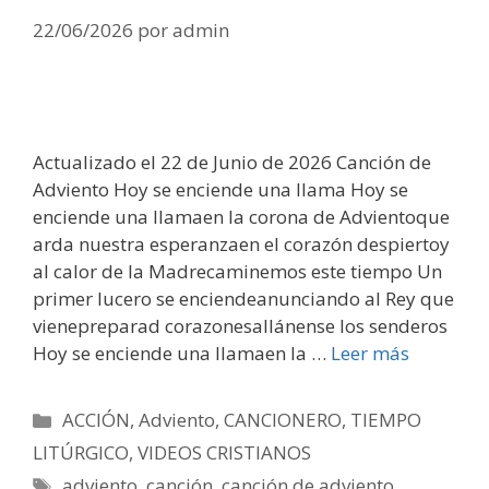
22/06/2026
por
admin
Actualizado el 22 de Junio de 2026 Canción de
Adviento Hoy se enciende una llama Hoy se
enciende una llamaen la corona de Advientoque
arda nuestra esperanzaen el corazón despiertoy
al calor de la Madrecaminemos este tiempo Un
primer lucero se enciendeanunciando al Rey que
vienepreparad corazonesallánense los senderos
Hoy se enciende una llamaen la …
Leer más
Categorías
ACCIÓN
,
Adviento
,
CANCIONERO
,
TIEMPO
LITÚRGICO
,
VIDEOS CRISTIANOS
Etiquetas
adviento
,
canción
,
canción de adviento
,