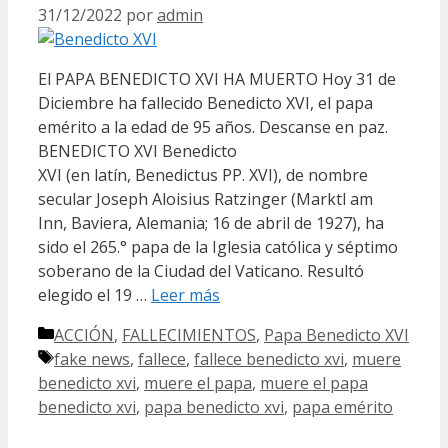
31/12/2022
por
admin
El PAPA BENEDICTO XVI HA MUERTO Hoy 31 de
Diciembre ha fallecido Benedicto XVI, el papa
emérito a la edad de 95 años. Descanse en paz.
BENEDICTO XVI Benedicto
XVI (en latín, Benedictus PP. XVI), de nombre
secular Joseph Aloisius Ratzinger (Marktl am
Inn, Baviera, Alemania; 16 de abril de 1927), ha
sido el 265.° papa de la Iglesia católica y séptimo
soberano de la Ciudad del Vaticano. Resultó
elegido el 19 …
Leer más
Categorías
ACCIÓN
,
FALLECIMIENTOS
,
Papa Benedicto XVI
Etiquetas
fake news
,
fallece
,
fallece benedicto xvi
,
muere
benedicto xvi
,
muere el papa
,
muere el papa
benedicto xvi
,
papa benedicto xvi
,
papa emérito