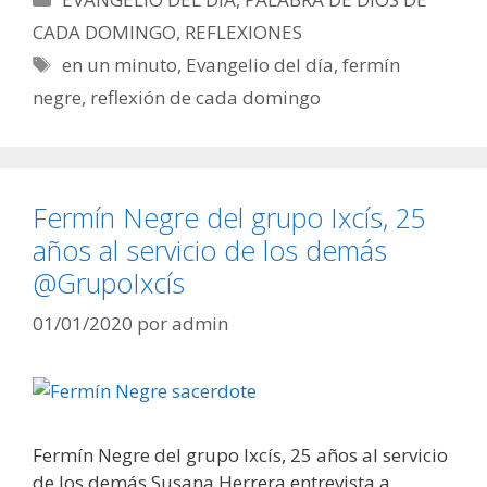
CADA DOMINGO
,
REFLEXIONES
Etiquetas
en un minuto
,
Evangelio del día
,
fermín
negre
,
reflexión de cada domingo
Fermín Negre del grupo Ixcís, 25
años al servicio de los demás
@GrupoIxcís
01/01/2020
por
admin
Fermín Negre del grupo Ixcís, 25 años al servicio
de los demás Susana Herrera entrevista a