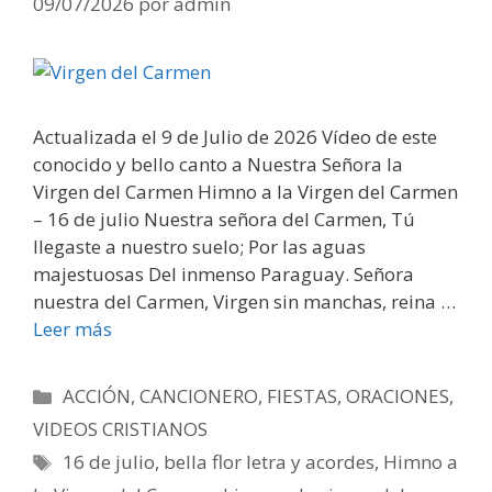
09/07/2026
por
admin
Actualizada el 9 de Julio de 2026 Vídeo de este
conocido y bello canto a Nuestra Señora la
Virgen del Carmen Himno a la Virgen del Carmen
– 16 de julio Nuestra señora del Carmen, Tú
llegaste a nuestro suelo; Por las aguas
majestuosas Del inmenso Paraguay. Señora
nuestra del Carmen, Virgen sin manchas, reina …
Leer más
Categorías
ACCIÓN
,
CANCIONERO
,
FIESTAS
,
ORACIONES
,
VIDEOS CRISTIANOS
Etiquetas
16 de julio
,
bella flor letra y acordes
,
Himno a