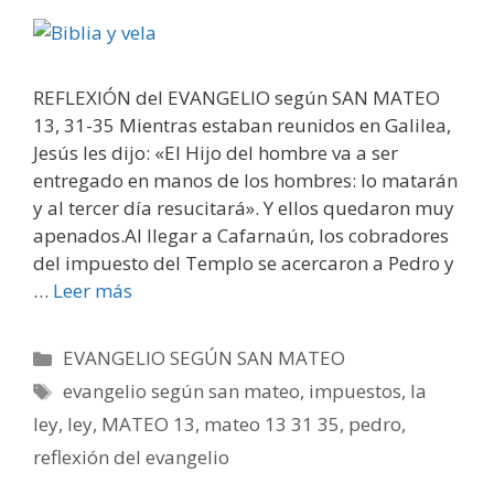
REFLEXIÓN del EVANGELIO según SAN MATEO
13, 31-35 Mientras estaban reunidos en Galilea,
Jesús les dijo: «El Hijo del hombre va a ser
entregado en manos de los hombres: lo matarán
y al tercer día resucitará». Y ellos quedaron muy
apenados.Al llegar a Cafarnaún, los cobradores
del impuesto del Templo se acercaron a Pedro y
…
Leer más
Categorías
EVANGELIO SEGÚN SAN MATEO
Etiquetas
evangelio según san mateo
,
impuestos
,
la
ley
,
ley
,
MATEO 13
,
mateo 13 31 35
,
pedro
,
reflexión del evangelio