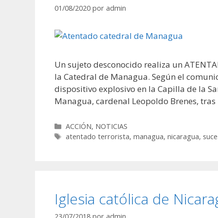
01/08/2020
por
admin
Un sujeto desconocido realiza un ATENTAD
la Catedral de Managua. Según el comunica
dispositivo explosivo en la Capilla de la 
Managua, cardenal Leopoldo Brenes, tras
Categorías
ACCIÓN
,
NOTICIAS
Etiquetas
atentado terrorista
,
managua
,
nicaragua
,
suce
Iglesia católica de Nicar
23/07/2018
por
admin