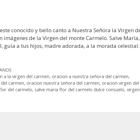
 este conocido y bello canto a Nuestra Señora la Virgen d
n imágenes de la Virgen del monte Carmelo. Salve María,
l, guía a tus hijos, madre adorada, a la morada celestial.
IANOS
n a la virgen del carmen
,
oracion a nuestra señora del carmen
,
n del carmen
,
oracion nuestra señora del carmen
,
oracion virgen del
flor del carmelo
,
salve maria flor del carmelo dulce consuelo
,
virgen