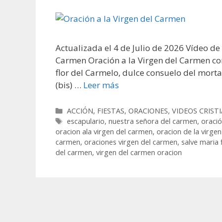
Actualizada el 4 de Julio de 2026 Vídeo de
Carmen Oración a la Virgen del Carmen co
flor del Carmelo, dulce consuelo del morta
(bis) …
Leer más
Categorías
ACCIÓN
,
FIESTAS
,
ORACIONES
,
VIDEOS CRIST
Etiquetas
escapulario
,
nuestra señora del carmen
,
oració
oracion ala virgen del carmen
,
oracion de la virge
carmen
,
oraciones virgen del carmen
,
salve maria 
del carmen
,
virgen del carmen oracion