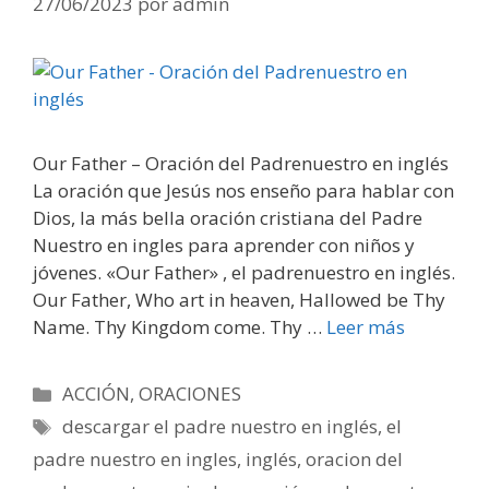
27/06/2023
por
admin
Our Father – Oración del Padrenuestro en inglés
La oración que Jesús nos enseño para hablar con
Dios, la más bella oración cristiana del Padre
Nuestro en ingles para aprender con niños y
jóvenes. «Our Father» , el padrenuestro en inglés.
Our Father, Who art in heaven, Hallowed be Thy
Name. Thy Kingdom come. Thy …
Leer más
Categorías
ACCIÓN
,
ORACIONES
Etiquetas
descargar el padre nuestro en inglés
,
el
padre nuestro en ingles
,
inglés
,
oracion del