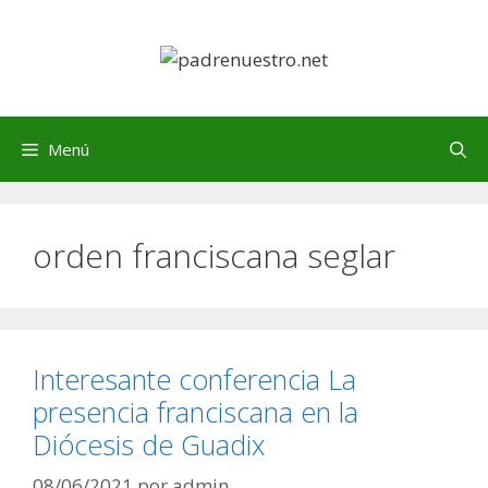
Saltar
al
contenido
Menú
orden franciscana seglar
Interesante conferencia La
presencia franciscana en la
Diócesis de Guadix
08/06/2021
por
admin