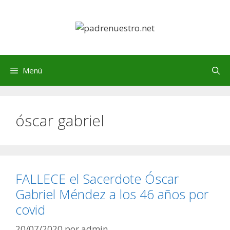
Saltar
al
contenido
Menú
óscar gabriel
FALLECE el Sacerdote Óscar
Gabriel Méndez a los 46 años por
covid
20/07/2020
por
admin