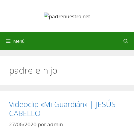
Saltar
al
contenido
Menú
padre e hijo
Videoclip «Mi Guardián» | JESÚS
CABELLO
27/06/2020
por
admin