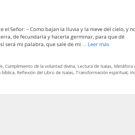
e el Señor: – Como bajan la lluvia y la nieve del cielo, y n
ierra, de fecundarla y hacerla germinar, para que dé
sí será mi palabra, que sale de mi …
Leer más
fe
,
Cumplimiento de la voluntad divina
,
Lectura de Isaías
,
Metáfora 
 bíblica
,
Reflexión del Libro de Isaías
,
Transformación espiritual
,
Vi