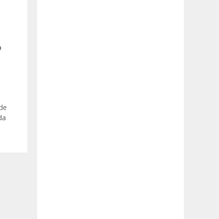
o
de
da