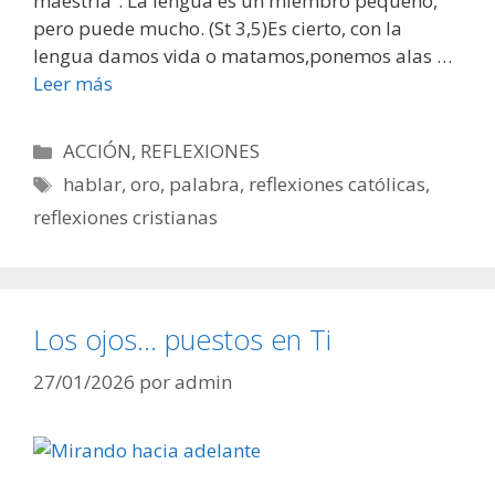
maestría”. La lengua es un miembro pequeño,
pero puede mucho. (St 3,5)Es cierto, con la
lengua damos vida o matamos,ponemos alas …
Leer más
Categorías
ACCIÓN
,
REFLEXIONES
Etiquetas
hablar
,
oro
,
palabra
,
reflexiones católicas
,
reflexiones cristianas
Los ojos… puestos en Ti
27/01/2026
por
admin