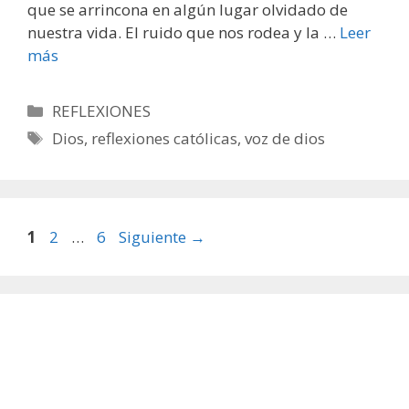
que se arrincona en algún lugar olvidado de
nuestra vida. El ruido que nos rodea y la …
Leer
más
Categorías
REFLEXIONES
Etiquetas
Dios
,
reflexiones católicas
,
voz de dios
Página
Página
Página
1
2
…
6
Siguiente
→