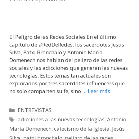
El Peligro de las Redes Sociales En el último
capítulo de #RedDeRedes, los sacerdotes Jesús
Silva, Patxi Bronchalo y Antonio María
Domenech nos hablan del peligro de las redes
sociales y las adicciones que generan las nuevas
tecnologías. Estos temas tan actuales son
explorados por tres sacerdotes influencers que
no solo comparten su fe, sino …
Leer más
Categorías
ENTREVISTAS
Etiquetas
adicciones a las nuevas tecnologías
,
Antonio
María Domenech
,
catecismo de la Iglesia
,
Jesús
Silva
,
patxi bronchalo
,
peligro de las redes