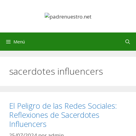
Saltar
al
contenido
Menú
sacerdotes influencers
El Peligro de las Redes Sociales:
Reflexiones de Sacerdotes
Influencers
25/07/2024
por
admin