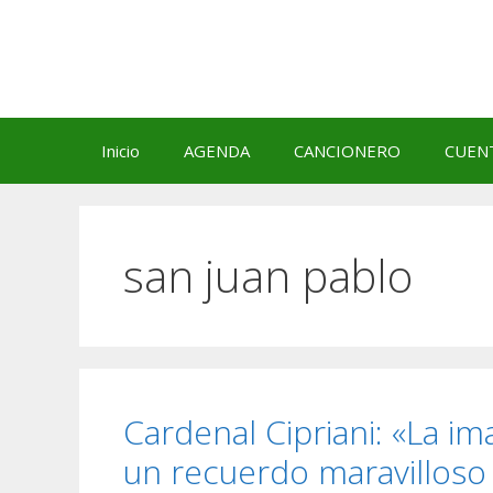
Saltar
al
contenido
Inicio
AGENDA
CANCIONERO
CUEN
san juan pablo
Cardenal Cipriani: «La im
un recuerdo maravilloso