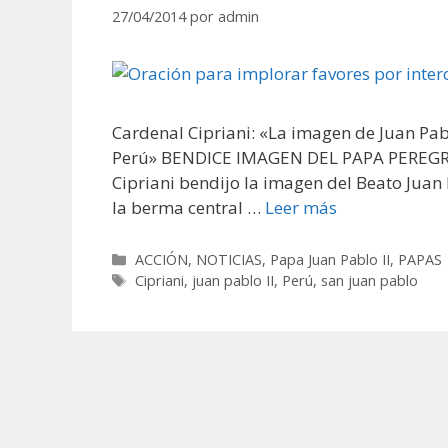
27/04/2014
por
admin
Cardenal Cipriani: «La imagen de Juan Pabl
Perú» BENDICE IMAGEN DEL PAPA PEREGRINO,
Cipriani bendijo la imagen del Beato Juan 
la berma central …
Leer más
Categorías
ACCIÓN
,
NOTICIAS
,
Papa Juan Pablo II
,
PAPAS
Etiquetas
Cipriani
,
juan pablo II
,
Perú
,
san juan pablo