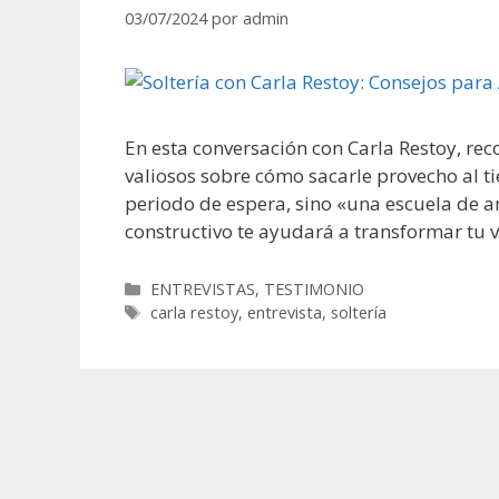
03/07/2024
por
admin
En esta conversación con Carla Restoy, rec
valiosos sobre cómo sacarle provecho al tie
periodo de espera, sino «una escuela de a
constructivo te ayudará a transformar tu 
Categorías
ENTREVISTAS
,
TESTIMONIO
Etiquetas
carla restoy
,
entrevista
,
soltería