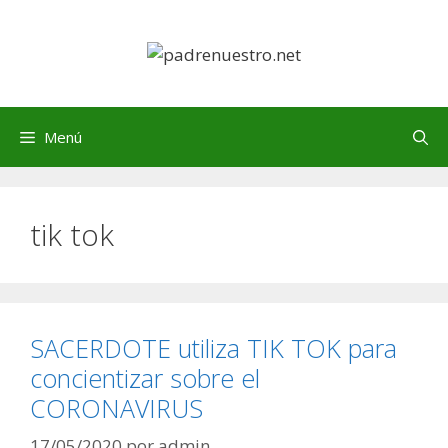
Saltar
al
contenido
Menú
tik tok
SACERDOTE utiliza TIK TOK para
concientizar sobre el
CORONAVIRUS
17/05/2020
por
admin