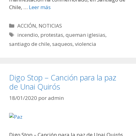
Chile, …
Leer más
Categorías
ACCIÓN
,
NOTICIAS
Etiquetas
incendio
,
protestas
,
queman iglesias
,
santiago de chile
,
saqueos
,
violencia
Digo Stop – Canción para la paz
de Unai Quirós
18/01/2020
por
admin
Digo Stop – Canción para la paz de Unai Quirós