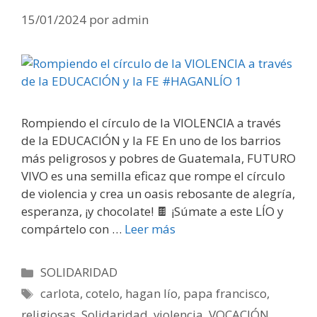
15/01/2024
por
admin
Rompiendo el círculo de la VIOLENCIA a través
de la EDUCACIÓN y la FE En uno de los barrios
más peligrosos y pobres de Guatemala, FUTURO
VIVO es una semilla eficaz que rompe el círculo
de violencia y crea un oasis rebosante de alegría,
esperanza, ¡y chocolate! 🍫 ¡Súmate a este LÍO y
compártelo con …
Leer más
Categorías
SOLIDARIDAD
Etiquetas
carlota
,
cotelo
,
hagan lío
,
papa francisco
,
religiosas
,
Solidaridad
,
violencia
,
VOCACIÓN