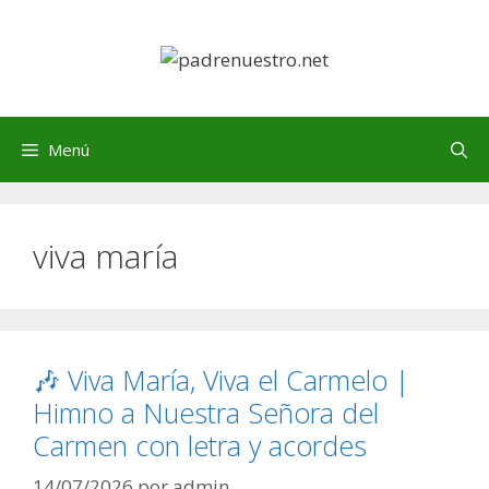
Saltar
al
contenido
Menú
viva maría
🎶 Viva María, Viva el Carmelo |
Himno a Nuestra Señora del
Carmen con letra y acordes
14/07/2026
por
admin