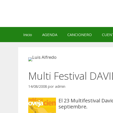
Saltar
al
contenido
Inicio
AGENDA
CANCIONERO
CUEN
Multi Festival DAV
14/08/2008
por
admin
El 23 Multifestival Dav
septiembre.