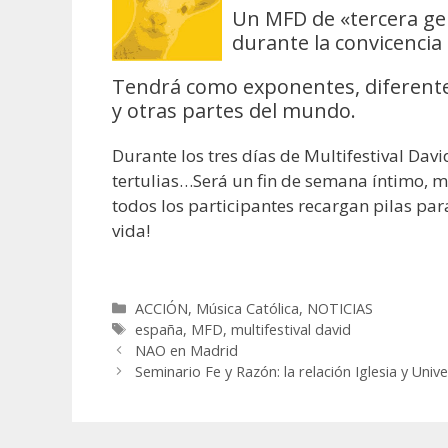
Un MFD de «tercera gen
durante la convicencia 
Tendrá como exponentes, diferentes
y otras partes del mundo.
Durante los tres días de Multifestival Dav
tertulias…Será un fin de semana íntimo, m
todos los participantes recargan pilas para
vida!
Categorías
ACCIÓN
,
Música Católica
,
NOTICIAS
Etiquetas
españa
,
MFD
,
multifestival david
NAO en Madrid
Seminario Fe y Razón: la relación Iglesia y Univ