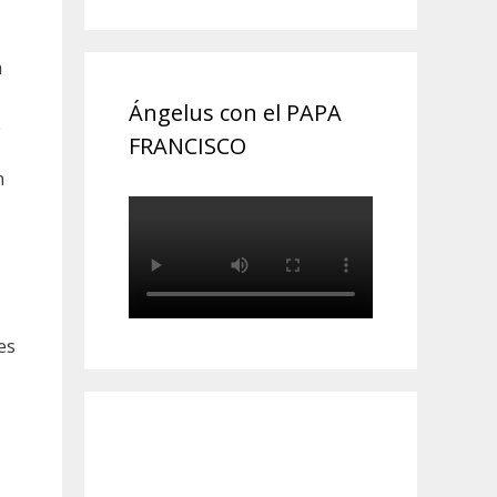
a
Ángelus con el PAPA
.
FRANCISCO
n
es