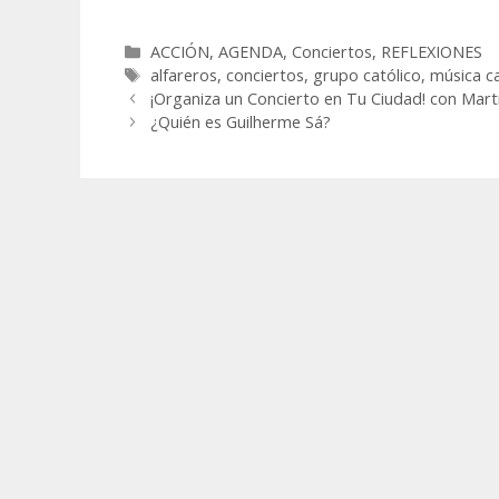
Categorías
ACCIÓN
,
AGENDA
,
Conciertos
,
REFLEXIONES
Etiquetas
alfareros
,
conciertos
,
grupo católico
,
música ca
¡Organiza un Concierto en Tu Ciudad! con Mart
¿Quién es Guilherme Sá?