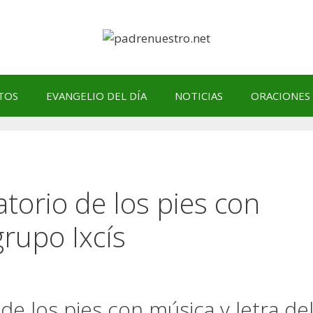
TOS
EVANGELIO DEL DÍA
NOTICIAS
ORACIONES
atorio de los pies con
grupo Ixcís
 de los pies con música y letra de