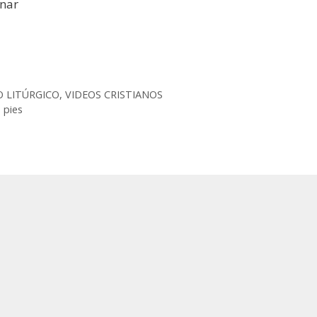
inar
O LITÚRGICO
,
VIDEOS CRISTIANOS
s pies