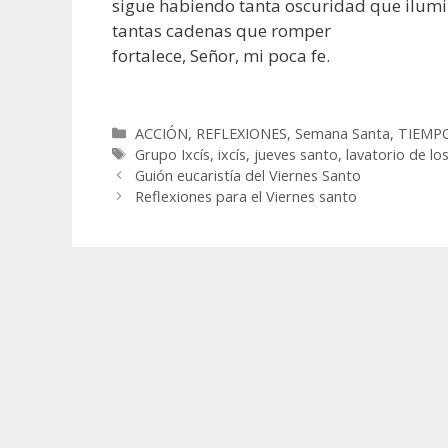
sigue habiendo tanta oscuridad que ilum
tantas cadenas que romper
fortalece, Señor, mi poca fe.
Categorías
ACCIÓN
,
REFLEXIONES
,
Semana Santa
,
TIEMP
Etiquetas
Grupo Ixcís
,
ixcís
,
jueves santo
,
lavatorio de lo
Guión eucaristía del Viernes Santo
Reflexiones para el Viernes santo