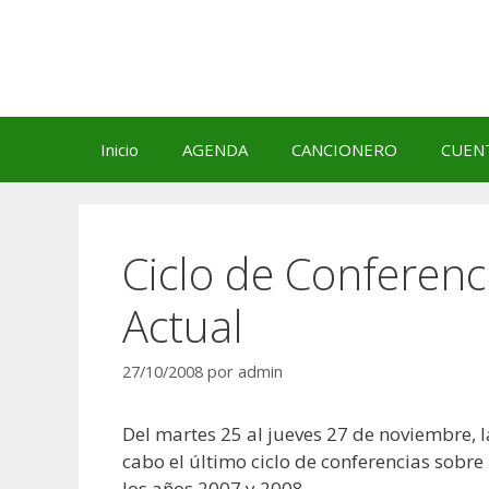
Saltar
al
contenido
Inicio
AGENDA
CANCIONERO
CUEN
Ciclo de Conferenc
Actual
27/10/2008
por
admin
Del martes 25 al jueves 27 de noviembre, la
cabo el último ciclo de conferencias sobr
los años 2007 y 2008.