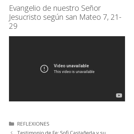
Evangelio de nuestro Señor
Jesucristo según san Mateo 7, 21-
29
Categorías
REFLEXIONES
Testimonio de Fe: Sofi Castañeda y su