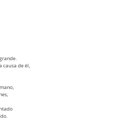
 grande.
 causa de él,
umano,
nes,
ontado
ído.