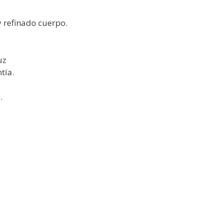
 refinado cuerpo.
uz
tía.
.