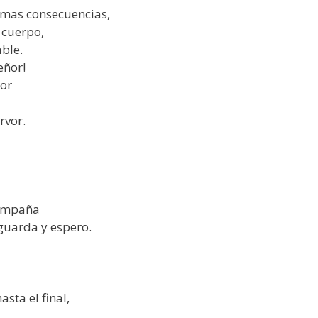
timas consecuencias,
 cuerpo,
ble.
eñor!
mor
rvor.
compaña
guarda y espero.
sta el final,