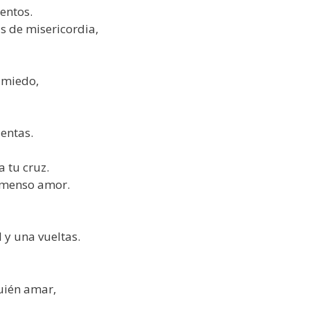
entos.
s de misericordia,
 miedo,
lentas.
 tu cruz.
inmenso amor.
 y una vueltas.
uién amar,