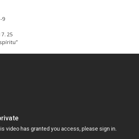
7-9
17. 25
píritu”