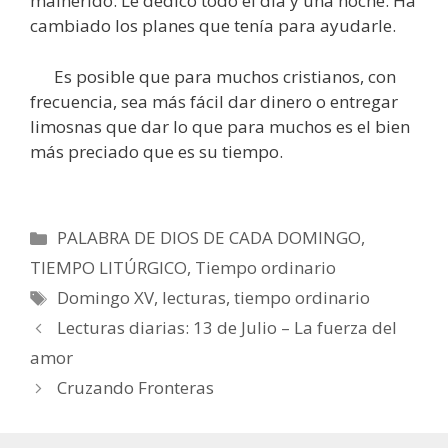
malherido. Le dedicó todo el día y una noche. Ha
cambiado los planes que tenía para ayudarle.
Es posible que para muchos cristianos, con
frecuencia, sea más fácil dar dinero o entregar
limosnas que dar lo que para muchos es el bien
más preciado que es su tiempo.
Categorías
PALABRA DE DIOS DE CADA DOMINGO
,
TIEMPO LITÚRGICO
,
Tiempo ordinario
Etiquetas
Domingo XV
,
lecturas
,
tiempo ordinario
Lecturas diarias: 13 de Julio – La fuerza del
amor
Cruzando Fronteras