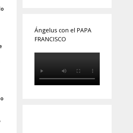
do
Ángelus con el PAPA
FRANCISCO
e
…
do
o