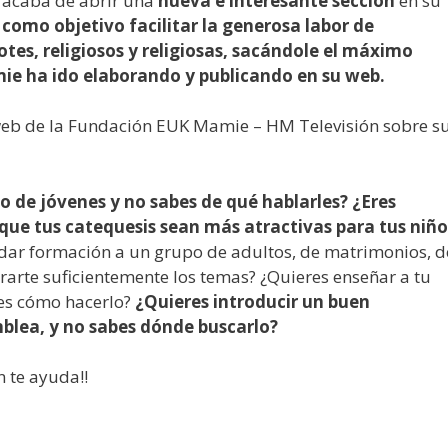
 acaba de abrir una
nueva e interesante sección
en su
 como objetivo facilitar la generosa labor de
otes, religiosos y religiosas, sacándole el máximo
ie ha ido elaborando y publicando en su web.
 web de la Fundación EUK Mamie – HM Televisión sobre s
po de jóvenes y no sabes de qué hablarles? ¿Eres
que tus catequesis sean más atractivas para tus niño
 dar formación a un grupo de adultos, de matrimonios, d
arte suficientemente los temas? ¿Quieres enseñar a tu
bes cómo hacerlo?
¿Quieres introducir un buen
mblea, y no sabes dónde buscarlo?
 te ayuda!!