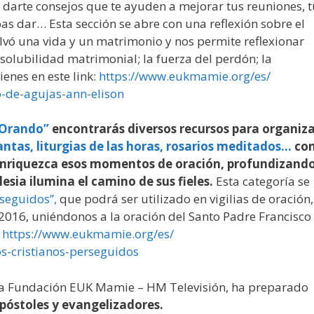
 darte consejos que te ayuden a mejorar tus reuniones, t
as dar… Esta sección se abre con una reflexión sobre el
lvó una vida y un matrimonio y nos permite reflexionar
solubilidad matrimonial; la fuerza del perdón; la
ienes en este link:
https://www.eukmamie.org/es/
-de-agujas-ann-
elison
Orando”
encontrarás diversos recursos para organiz
ntas, liturgias de las horas, rosarios meditados…
co
enriquezca esos momentos de oración, profundizand
lesia ilumina el camino de sus fieles.
Esta categoría se
rseguidos”,
que podrá ser utilizado en vigilias de oración,
2016, uniéndonos a la oración del Santo Padre Francisco
:
https://www.eukmamie.org/es/
s-cristianos-
perseguidos
a Fundación EUK Mamie – HM Televisión, ha preparado
apóstoles y evangelizadores.