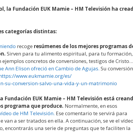
stol, la Fundación EUK Mamie – HM Televisión ha crea
s categorías distintas:
miendo
recoge
resúmenes de los mejores programas d
ón.
Sirven para tu alimento espiritual, para tu formación,
 ejemplos concretos de conversiones, testigos de Cristo
que Ann Elison ofreció en Cambio de Agujas.
Su conversión
https://www.eukmamie.org/es/
on-su-conversion-
salvo-una-vida-y-un-matrimonio
a Fundación EUK Mamie – HM Televisión está crean
sos programa que produce.
Normalmente, en esos
vídeo de HM Televisión.
Ese comentario te servirá para
 van a ser tratados en ella. A continuación, se ve el víde
o, encontrarás una serie de preguntas que te faciliten la