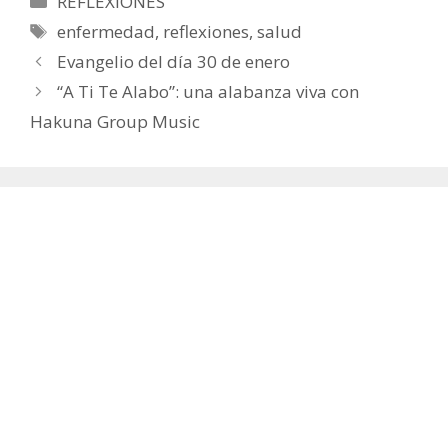
REFLEXIONES
Etiquetas
enfermedad
,
reflexiones
,
salud
Evangelio del día 30 de enero
“A Ti Te Alabo”: una alabanza viva con
Hakuna Group Music