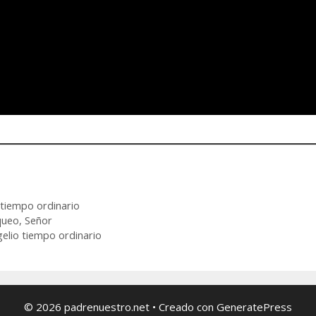
,
tiempo ordinario
queo, Señor
elio tiempo ordinario
© 2026 padrenuestro.net
• Creado con
GeneratePress