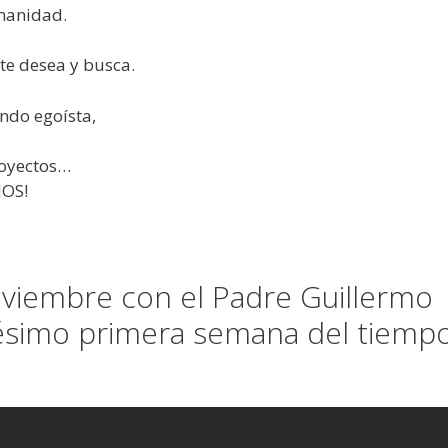
umanidad.
 te desea y busca.
ndo egoísta,
royectos…
IOS!
oviembre con el Padre Guillermo
igésimo primera semana del tiemp