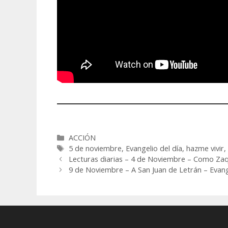
Categorías
ACCIÓN
Etiquetas
5 de noviembre
,
Evangelio del día
,
hazme vivir
Lecturas diarias – 4 de Noviembre – Como Za
9 de Noviembre – A San Juan de Letrán – Evang