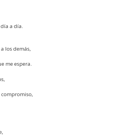
día a día.
o a los demás,
ue me espera.
s,
io compromiso,
e,