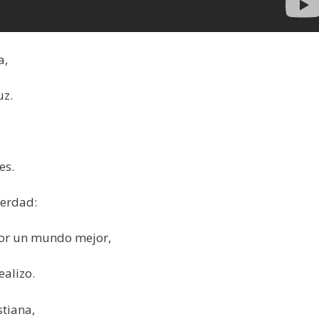
a,
uz.
es.
Verdad:
por un mundo mejor,
ealizo.
stiana,