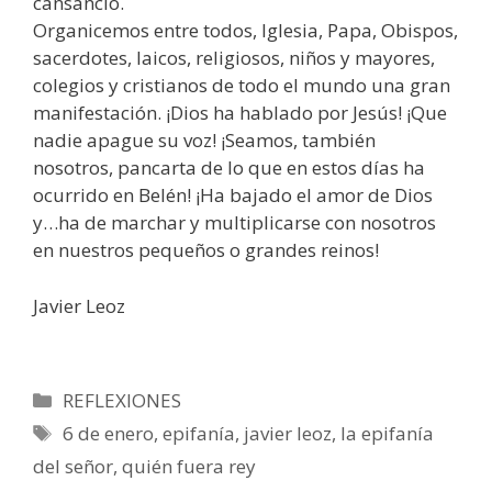
cansancio.
Organicemos entre todos, Iglesia, Papa, Obispos,
sacerdotes, laicos, religiosos, niños y mayores,
colegios y cristianos de todo el mundo una gran
manifestación. ¡Dios ha hablado por Jesús! ¡Que
nadie apague su voz! ¡Seamos, también
nosotros, pancarta de lo que en estos días ha
ocurrido en Belén! ¡Ha bajado el amor de Dios
y…ha de marchar y multiplicarse con nosotros
en nuestros pequeños o grandes reinos!
Javier Leoz
Categorías
REFLEXIONES
Etiquetas
6 de enero
,
epifanía
,
javier leoz
,
la epifanía
del señor
,
quién fuera rey