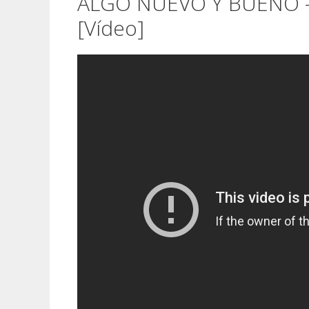
ALGO NUEVO Y BUENO – I
[Vídeo]