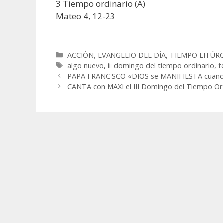
3 Tiempo ordinario (A)
Mateo 4, 12-23
Categorías
ACCIÓN
,
EVANGELIO DEL DÍA
,
TIEMPO LITÚR
Etiquetas
algo nuevo
,
iii domingo del tiempo ordinario
,
t
PAPA FRANCISCO «DIOS se MANIFIESTA cuand
CANTA con MAXI el III Domingo del Tiempo Or