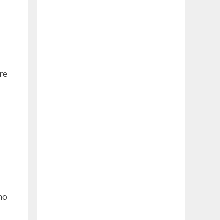
re
no