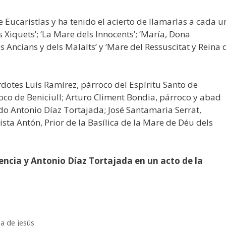
ucaristías y ha tenido el acierto de llamarlas a cada u
 Xiquets’; ‘La Mare dels Innocents’; ‘María, Dona
els Ancians y dels Malalts’ y ‘Mare del Ressuscitat y Reina 
erdotes Luis Ramírez, párroco del Espíritu Santo de
oco de Beniciull; Arturo Climent Bondia, párroco y abad
ido Antonio Díaz Tortajada; José Santamaria Serrat,
sta Antón, Prior de la Basílica de la Mare de Déu dels
encia y Antonio Díaz Tortajada en un acto de la
a de jesús