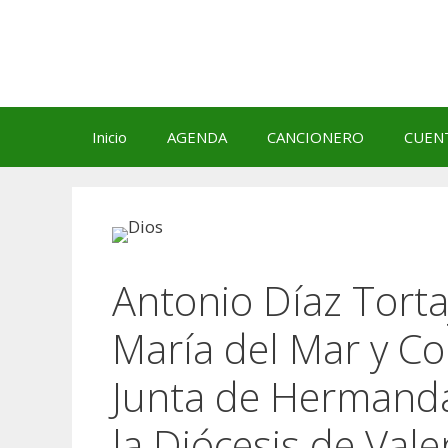
Saltar
al
contenido
Inicio
AGENDA
CANCIONERO
CUEN
Antonio Díaz Torta
María del Mar y Co
Junta de Hermand
la Diócesis de Vale