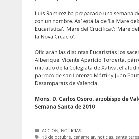
Luis Ramirez ha preparado una semana de E
con un nombre. Así está la de ‘La Mare dels
Eucarística’, ‘Mare del Crucificat’; ‘Mare d
la Nova Creació’.
Oficiarán las distintas Eucaristías los sac
Alberique; Vicente Aparicio Torderta, párr
mitrado de la Colegiata de Xativa; el alud
párroco de san Lorenzo Mártir y Juan Bauti
Desamparats de Valencia.
Mons. D. Carlos Osoro, arzobispo de Val
Semana Santa de 2010
Categorías
ACCIÓN
,
NOTICIAS
Etiquetas
15 de octubre
,
cañamelar
,
noticias
,
santa teres