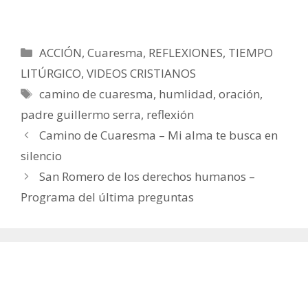
Categorías
ACCIÓN
,
Cuaresma
,
REFLEXIONES
,
TIEMPO
LITÚRGICO
,
VIDEOS CRISTIANOS
Etiquetas
camino de cuaresma
,
humlidad
,
oración
,
padre guillermo serra
,
reflexión
Camino de Cuaresma – Mi alma te busca en
silencio
San Romero de los derechos humanos –
Programa del última preguntas