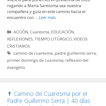
rogando a María Santísima sea nuestra
compañera y guía en este camino hacia el
encuentro con …
Leer más
Categorías
ACCIÓN
,
Cuaresma
,
EDUCACIÓN
,
REFLEXIONES
,
TIEMPO LITÚRGICO
,
VIDEOS
CRISTIANOS
Etiquetas
camino de cuaresma
,
padre guillermo serra
,
primer domingo de cuaresma
,
reflexión del
evangelio
✝️ Camino de Cuaresma por el
Padre Guillermo Serra | 40 días