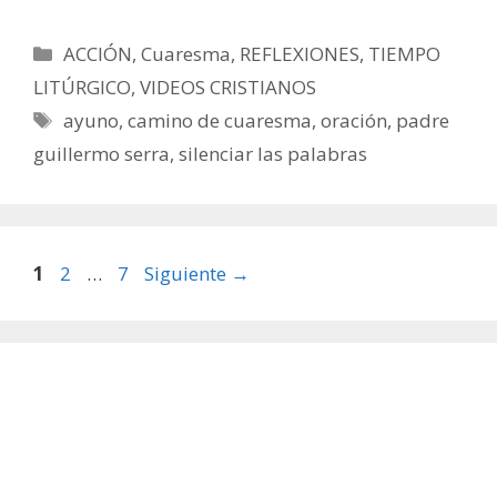
Categorías
ACCIÓN
,
Cuaresma
,
REFLEXIONES
,
TIEMPO
LITÚRGICO
,
VIDEOS CRISTIANOS
Etiquetas
ayuno
,
camino de cuaresma
,
oración
,
padre
guillermo serra
,
silenciar las palabras
Página
Página
Página
1
2
…
7
Siguiente
→