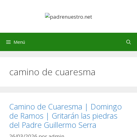
Saltar
al
contenido
Menú
camino de cuaresma
Camino de Cuaresma | Domingo
de Ramos | Gritarán las piedras
del Padre Guillermo Serra
26/03/2026
por
admin