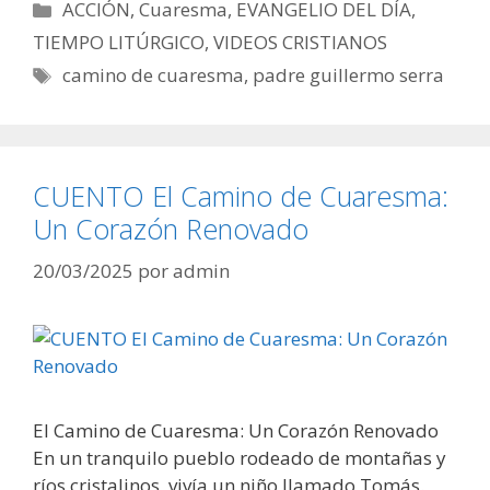
Categorías
ACCIÓN
,
Cuaresma
,
EVANGELIO DEL DÍA
,
TIEMPO LITÚRGICO
,
VIDEOS CRISTIANOS
Etiquetas
camino de cuaresma
,
padre guillermo serra
CUENTO El Camino de Cuaresma:
Un Corazón Renovado
20/03/2025
por
admin
El Camino de Cuaresma: Un Corazón Renovado
En un tranquilo pueblo rodeado de montañas y
ríos cristalinos, vivía un niño llamado Tomás.