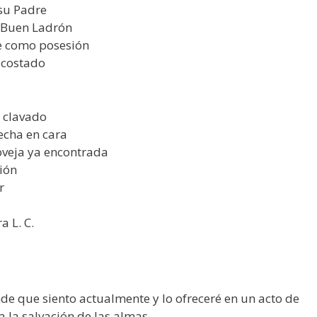
 su Padre
l Buen Ladrón
e como posesión
 costado
a clavado
echa en cara
oveja ya encontrada
ión
r
a L. C.
de que siento actualmente y lo ofreceré en un acto de
 la salvación de las almas.