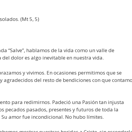
olados. (Mt 5, 5)
ada “Salve”, hablamos de la vida como un valle de
el dolor es algo inevitable en nuestra vida.
brazamos y vivimos. En ocasiones permitimos que se
 y agradecidos del resto de bendiciones con que contam
ento para redimirnos. Padeció una Pasión tan injusta
los pecados pasados, presentes y futuros de toda la
u amor fue incondicional. No hubo límites.
bemos mostrar nuestras heridas a Cristo, sin esconderl