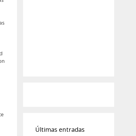
as
ad
on
te
Últimas entradas