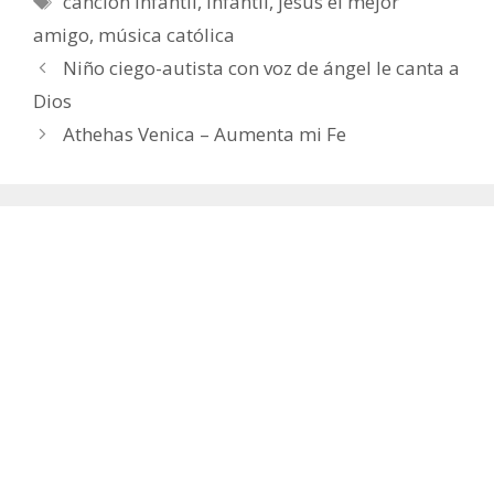
canción infantil
,
infantil
,
jesús el mejor
amigo
,
música católica
Niño ciego-autista con voz de ángel le canta a
Dios
Athehas Venica – Aumenta mi Fe