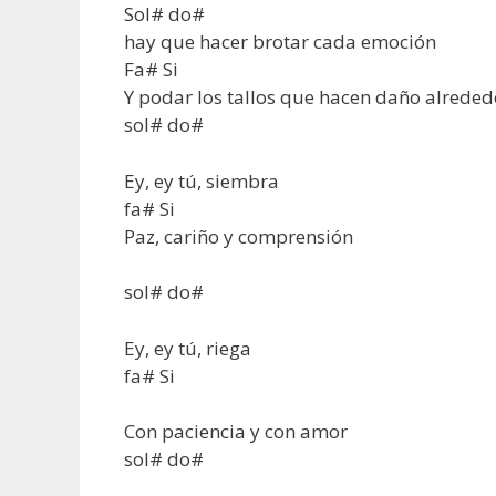
Sol# do#
hay que hacer brotar cada emoción
Fa# Si
Y podar los tallos que hacen daño alreded
sol# do#
Ey, ey tú, siembra
fa# Si
Paz, cariño y comprensión
sol# do#
Ey, ey tú, riega
fa# Si
Con paciencia y con amor
sol# do#