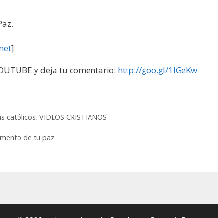
Paz.
net
]
UTUBE y deja tu comentario:
http://goo.gl/1IGeKw
as católicos
,
VIDEOS CRISTIANOS
umento de tu paz