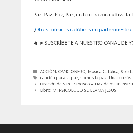
Paz, Paz, Paz, Paz, en tu corazón cultiva la 
[
Otros músicos católicos en padrenuestro.
🔥 ►SUSCRÍBETE A NUESTRO CANAL DE YO
Categorías
ACCIÓN
,
CANCIONERO
,
Música Católica
,
Solist
Etiquetas
canción para la paz
,
somos la paz
,
Unai quirós
Oración de San Francisco – Haz de mi un instr
Libro: MI PSICÓLOGO SE LLAMA JESÚS