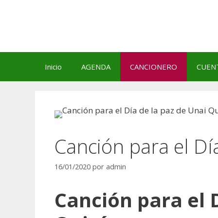
Saltar
al
contenido
Inicio
AGENDA
CANCIONERO
CUEN
Canción para el Dí
16/01/2020
por
admin
Canción para el 