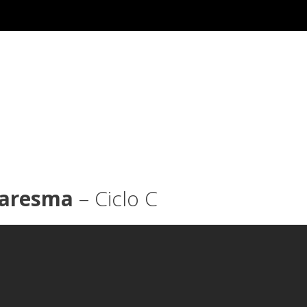
uaresma
– Ciclo C