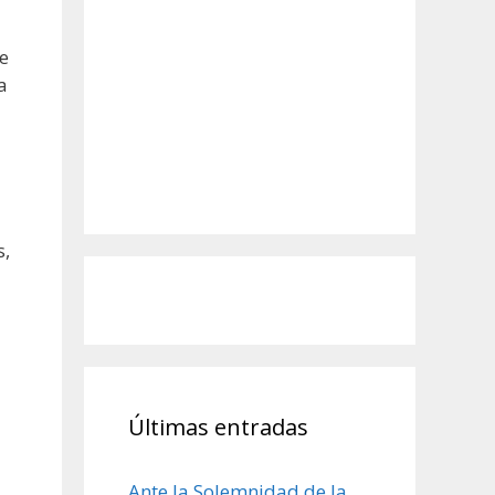
de
a
s,
Últimas entradas
Ante la Solemnidad de la