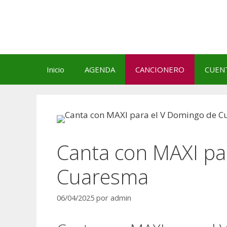
Saltar
al
contenido
Inicio
AGENDA
CANCIONERO
CUEN
Canta con MAXI pa
Cuaresma
06/04/2025
por
admin