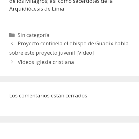
de los Milagros; así como sacerdotes de la
Arquidiócesis de Lima
Categorías
Sin categoría
Proyecto centinela el obispo de Guadix habla
sobre este proyecto juvenil [Vídeo]
Videos iglesia cristiana
Los comentarios están cerrados.