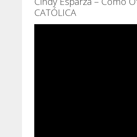
Cindy Esparza – Como 
CATÓLICA