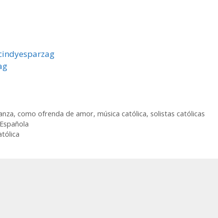
cindyesparzag
ag
anza
,
como ofrenda de amor
,
música católica
,
solistas católicas
 Española
tólica