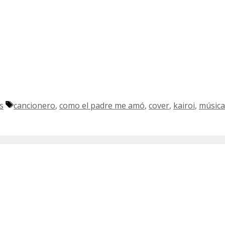
Etiquetas
s
cancionero
,
como el padre me amó
,
cover
,
kairoi
,
música