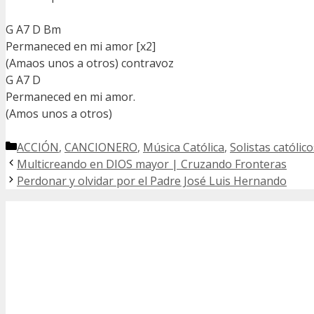
G A7 D Bm
Permaneced en mi amor [x2]
(Amaos unos a otros) contravoz
G A7 D
Permaneced en mi amor.
(Amos unos a otros)
Categorías
ACCIÓN
,
CANCIONERO
,
Música Católica
,
Solistas católico
Multicreando en DIOS mayor | Cruzando Fronteras
Perdonar y olvidar por el Padre José Luis Hernando