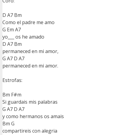
Coro:
D A7 Bm
Como el padre me amo
G Em A7
yo___ os he amado
D A7 Bm
permaneced en mi amor,
G A7 D A7
permaneced en mi amor.
Estrofas:
Bm F#m
Si guardais mis palabras
G A7 D A7
y como hermanos os amais
Bm G
compartireis con alegria