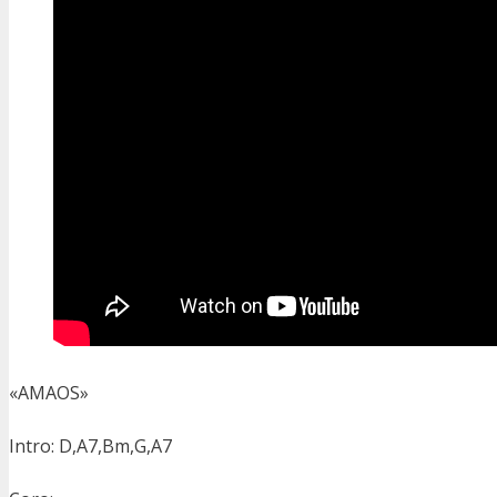
«AMAOS»
Intro: D,A7,Bm,G,A7